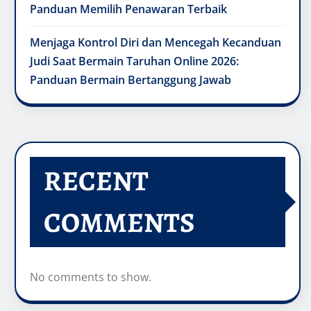
Panduan Memilih Penawaran Terbaik
Menjaga Kontrol Diri dan Mencegah Kecanduan
Judi Saat Bermain Taruhan Online 2026:
Panduan Bermain Bertanggung Jawab
RECENT
COMMENTS
No comments to show.