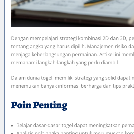
Dengan mempelajari strategi kombinasi 2D dan 3D, p
tentang angka yang harus dipilih. Manajemen risiko d
menjaga keberlangsungan permainan. Artikel ini me
memahami langkah-langkah yang perlu diambil.
Dalam dunia togel, memiliki strategi yang solid dapa
menemukan banyak informasi berharga dan tips prakt
Poin Penting
Belajar dasar-dasar togel dapat meningkatkan pe
Analisis pola angka penting untuk merumuskan komb