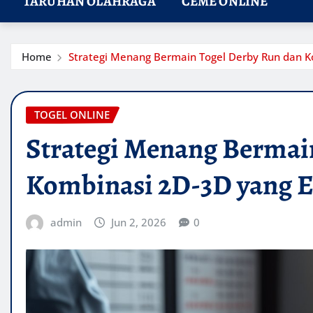
TARUHAN OLAHRAGA
CEME ONLINE
Home
Strategi Menang Bermain Togel Derby Run dan Ko
TOGEL ONLINE
Strategi Menang Bermai
Kombinasi 2D-3D yang E
admin
Jun 2, 2026
0