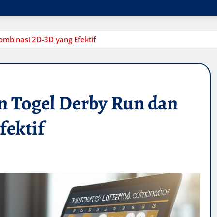
mbinasi 2D-3D yang Efektif
n Togel Derby Run dan
fektif