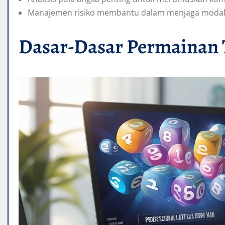
Manajemen risiko membantu dalam menjaga moda
Dasar-Dasar Permainan 