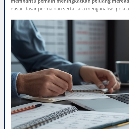
membantu pemain meningkatkan peluang mereka
dasar-dasar permainan serta cara menganalisis pola 