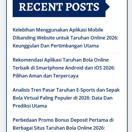
RECENT POSTS
Kelebihan Menggunakan Aplikasi Mobile
Dibanding Website untuk Taruhan Online 2026:
Keunggulan Dan Pertimbangan Utama
Rekomendasi Aplikasi Taruhan Bola Online
Terbaik di Smartphone Android dan iOS 2026:
Pilihan Aman dan Terpercaya
Analisis Tren Pasar Taruhan E-Sports dan Sepak
Bola Virtual Paling Populer di 2026: Data Dan
Prediksi Utama
Perbedaan Promo Bonus Deposit Pertama di
Berbagai Situs Taruhan Bola Online 2026: