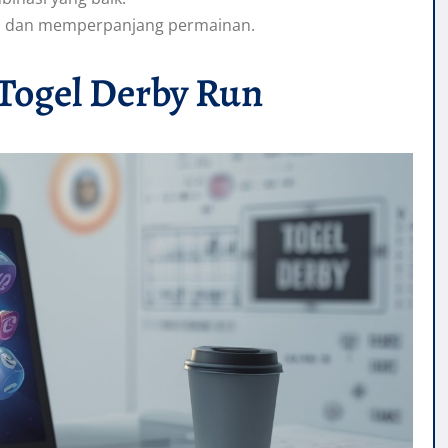
l dan memperpanjang permainan.
Togel Derby Run