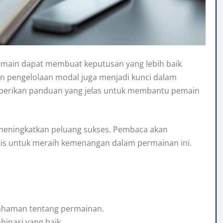
emain dapat membuat keputusan yang lebih baik
an pengelolaan modal juga menjadi kunci dalam
mberikan panduan yang jelas untuk membantu pemain
t meningkatkan peluang sukses. Pembaca akan
is untuk meraih kemenangan dalam permainan ini.
mahaman tentang permainan.
inasi yang baik.