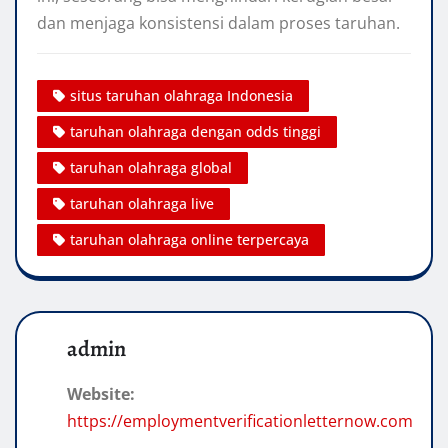
dan menjaga konsistensi dalam proses taruhan.
situs taruhan olahraga Indonesia
taruhan olahraga dengan odds tinggi
taruhan olahraga global
taruhan olahraga live
taruhan olahraga online terpercaya
admin
Website:
https://employmentverificationletternow.com