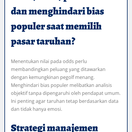
dan menghindari bias
populer saat memilih
pasar taruhan?
Menentukan nilai pada odds perlu
membandingkan peluang yang ditawarkan
dengan kemungkinan pegolf menang.
Menghindari bias populer melibatkan analisis
objektif tanpa dipengaruhi oleh pendapat umum.
Ini penting agar taruhan tetap berdasarkan data
dan tidak hanya emosi.
Strategi manajemen