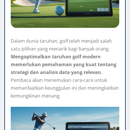
Dalam dunia taruhan, golf telah menjadi salah
satu pilihan yang menarik bagi banyak orang.
Mengoptimalkan taruhan golf modern
memerlukan pemahaman yang kuat tentang
strategi dan analisis data yang relevan.
Pembaca akan menemukan cara-cara untuk
memanfaatkan keunggulan ini dan meningkatkan
kemungkinan menang.