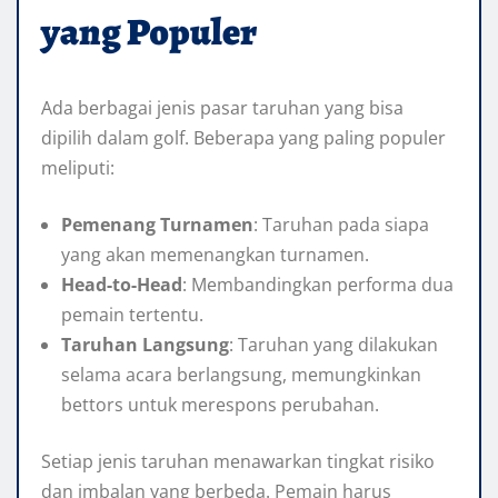
yang Populer
Ada berbagai jenis pasar taruhan yang bisa
dipilih dalam golf. Beberapa yang paling populer
meliputi:
Pemenang Turnamen
: Taruhan pada siapa
yang akan memenangkan turnamen.
Head-to-Head
: Membandingkan performa dua
pemain tertentu.
Taruhan Langsung
: Taruhan yang dilakukan
selama acara berlangsung, memungkinkan
bettors untuk merespons perubahan.
Setiap jenis taruhan menawarkan tingkat risiko
dan imbalan yang berbeda. Pemain harus