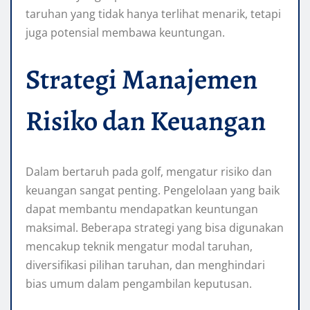
taruhan yang tidak hanya terlihat menarik, tetapi
juga potensial membawa keuntungan.
Strategi Manajemen
Risiko dan Keuangan
Dalam bertaruh pada golf, mengatur risiko dan
keuangan sangat penting. Pengelolaan yang baik
dapat membantu mendapatkan keuntungan
maksimal. Beberapa strategi yang bisa digunakan
mencakup teknik mengatur modal taruhan,
diversifikasi pilihan taruhan, dan menghindari
bias umum dalam pengambilan keputusan.