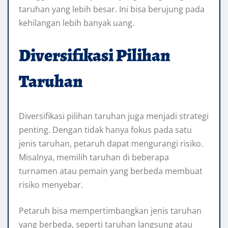
taruhan yang lebih besar. Ini bisa berujung pada
kehilangan lebih banyak uang.
Diversifikasi Pilihan
Taruhan
Diversifikasi pilihan taruhan juga menjadi strategi
penting. Dengan tidak hanya fokus pada satu
jenis taruhan, petaruh dapat mengurangi risiko.
Misalnya, memilih taruhan di beberapa
turnamen atau pemain yang berbeda membuat
risiko menyebar.
Petaruh bisa mempertimbangkan jenis taruhan
yang berbeda, seperti taruhan langsung atau