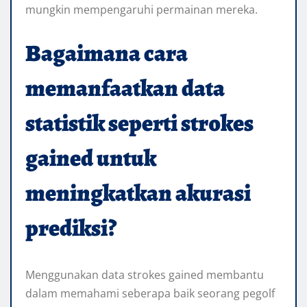
mungkin mempengaruhi permainan mereka.
Bagaimana cara
memanfaatkan data
statistik seperti strokes
gained untuk
meningkatkan akurasi
prediksi?
Menggunakan data strokes gained membantu
dalam memahami seberapa baik seorang pegolf