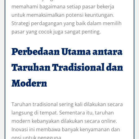
memahami bagaimana setiap pasar bekerja
untuk memaksimalkan potensi keuntungan.
Strategi perdagangan yang baik dalam memilih
pasar yang cocok juga sangat penting.
Perbedaan Utama antara
Taruhan Tradisional dan
Modern
Taruhan tradisional sering kali dilakukan secara
langsung di tempat. Sementara itu, taruhan
modern kebanyakan dilakukan secara online.
Inovasi ini membawa banyak kenyamanan dan
opsi untuk pengguna.