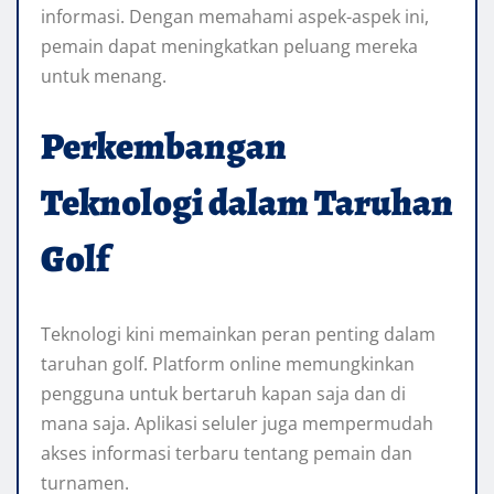
informasi. Dengan memahami aspek-aspek ini,
pemain dapat meningkatkan peluang mereka
untuk menang.
Perkembangan
Teknologi dalam Taruhan
Golf
Teknologi kini memainkan peran penting dalam
taruhan golf. Platform online memungkinkan
pengguna untuk bertaruh kapan saja dan di
mana saja. Aplikasi seluler juga mempermudah
akses informasi terbaru tentang pemain dan
turnamen.