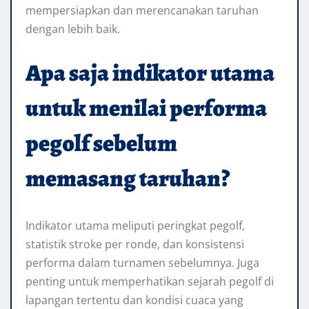
mempersiapkan dan merencanakan taruhan
dengan lebih baik.
Apa saja indikator utama
untuk menilai performa
pegolf sebelum
memasang taruhan?
Indikator utama meliputi peringkat pegolf,
statistik stroke per ronde, dan konsistensi
performa dalam turnamen sebelumnya. Juga
penting untuk memperhatikan sejarah pegolf di
lapangan tertentu dan kondisi cuaca yang