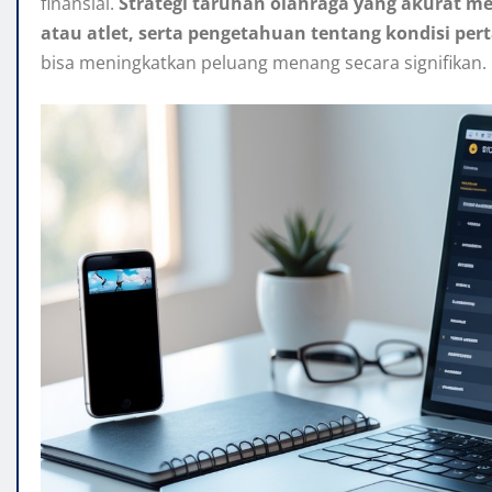
finansial.
Strategi taruhan olahraga yang akurat m
atau atlet, serta pengetahuan tentang kondisi per
bisa meningkatkan peluang menang secara signifikan.