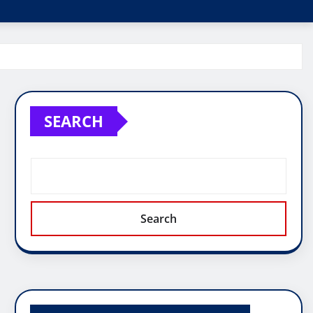
SEARCH
Search