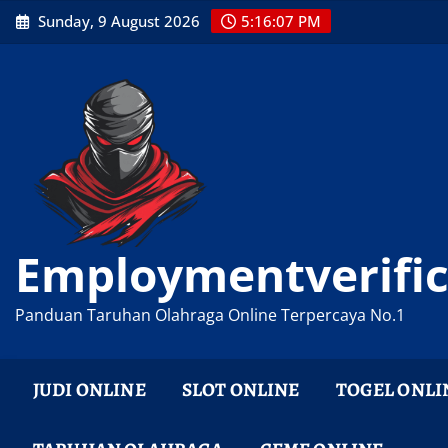
Skip
Sunday, 9 August 2026
5:16:08 PM
to
content
Employmentverific
Panduan Taruhan Olahraga Online Terpercaya No.1
JUDI ONLINE
SLOT ONLINE
TOGEL ONLI