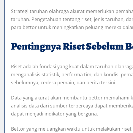
Strategi taruhan olahraga akurat memerlukan pema
taruhan. Pengetahuan tentang riset, jenis taruhan, da
para bettor untuk meningkatkan peluang mereka da
Pentingnya Riset Sebelum B
Riset adalah fondasi yang kuat dalam taruhan olahra
menganalisis statistik, performa tim, dan kondisi pem
sebelumnya, cedera pemain, dan berita terkini.
Data yang akurat akan membantu bettor memahami k
analisis data dari sumber terpercaya dapat memberikan
dapat menjadi indikator yang berguna.
Bettor yang meluangkan waktu untuk melakukan riset