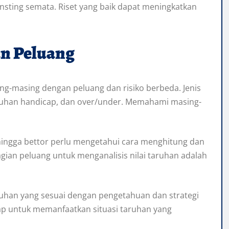
nsting semata. Riset yang baik dapat meningkatkan
n Peluang
ng-masing dengan peluang dan risiko berbeda. Jenis
ruhan handicap, dan over/under. Memahami masing-
hingga bettor perlu mengetahui cara menghitung dan
ian peluang untuk menganalisis nilai taruhan adalah
aruhan yang sesuai dengan pengetahuan dan strategi
siap untuk memanfaatkan situasi taruhan yang