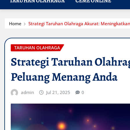
TARUHAN OLAHRAGA
CEME ONLINE
Home
Strategi Taruhan Olahraga Akurat: Meningkatk
TARUHAN OLAHRAGA
Strategi Taruhan Olahra
Peluang Menang Anda
admin
Jul 21, 2025
0