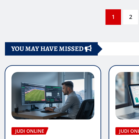
Posts
1
2
pagination
YOU MAY HAVE MISSED
JUDI ONLINE
JUDI ON