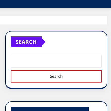
SEARCH
Search