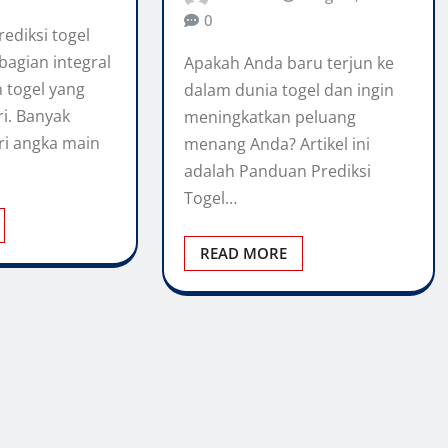
0
rediksi togel
bagian integral
Apakah Anda baru terjun ke
 togel yang
dalam dunia togel dan ingin
i. Banyak
meningkatkan peluang
i angka main
menang Anda? Artikel ini
adalah Panduan Prediksi
Togel…
READ MORE