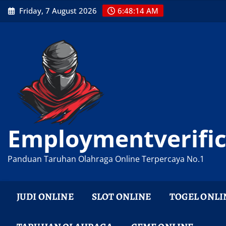
Skip
Friday, 7 August 2026
6:48:16 AM
to
content
Employmentverific
Panduan Taruhan Olahraga Online Terpercaya No.1
JUDI ONLINE
SLOT ONLINE
TOGEL ONLI