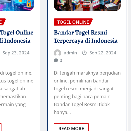
E
TOGEL ONLINE
 Togel Online
Bandar Togel Resmi
di Indonesia
Terpercaya di Indonesia
Sep 23, 2024
admin
Sep 22, 2024
0
i togel online,
Di tengah maraknya perjudian
us togel online
online, pemilihan bandar
a sangatlah
togel resmi menjadi sangat
 memastikan
penting bagi para pemain.
ermain yang
Bandar Togel Resmi tidak
hanya…
READ MORE