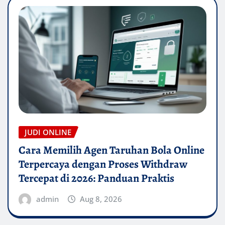
JUDI ONLINE
Cara Memilih Agen Taruhan Bola Online
Terpercaya dengan Proses Withdraw
Tercepat di 2026: Panduan Praktis
admin
Aug 8, 2026