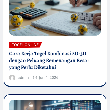
TOGEL ONLINE
Cara Kerja Togel Kombinasi 2D-3D
dengan Peluang Kemenangan Besar
yang Perlu Diketahui
admin
Jun 4, 2026