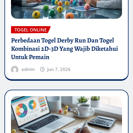
TOGEL ONLINE
Perbedaan Togel Derby Run Dan Togel
Kombinasi 2D-3D Yang Wajib Diketahui
Untuk Pemain
admin
Jun 7, 2026