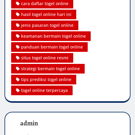
cara daftar togel online
hasil togel online hari ini
jenis pasaran togel online
keamanan bermain togel online
panduan bermain togel online
situs togel online resmi
strategi bermain togel online
tips prediksi togel online
togel online terpercaya
admin