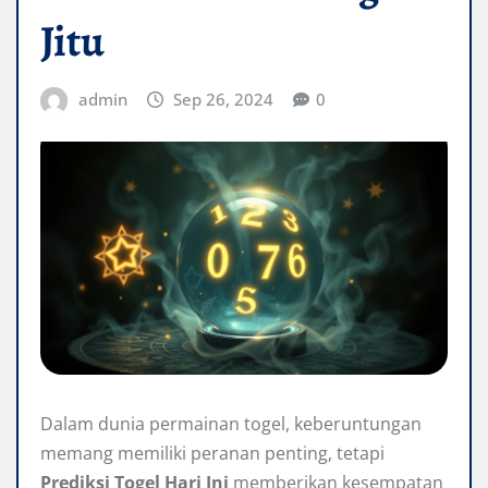
Jitu
admin
Sep 26, 2024
0
Dalam dunia permainan togel, keberuntungan
memang memiliki peranan penting, tetapi
Prediksi Togel Hari Ini
memberikan kesempatan