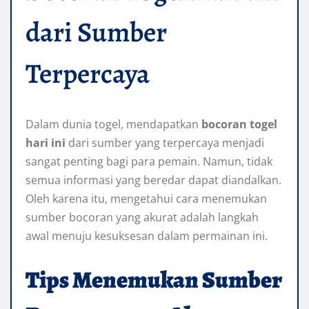
dari Sumber
Terpercaya
Dalam dunia togel, mendapatkan
bocoran togel
hari ini
dari sumber yang terpercaya menjadi
sangat penting bagi para pemain. Namun, tidak
semua informasi yang beredar dapat diandalkan.
Oleh karena itu, mengetahui cara menemukan
sumber bocoran yang akurat adalah langkah
awal menuju kesuksesan dalam permainan ini.
Tips Menemukan Sumber