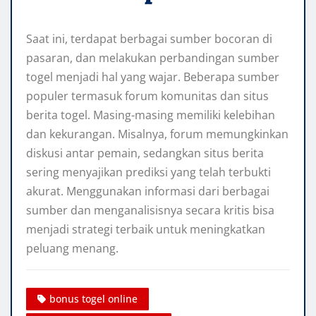
Saat ini, terdapat berbagai sumber bocoran di
pasaran, dan melakukan perbandingan sumber
togel menjadi hal yang wajar. Beberapa sumber
populer termasuk forum komunitas dan situs
berita togel. Masing-masing memiliki kelebihan
dan kekurangan. Misalnya, forum memungkinkan
diskusi antar pemain, sedangkan situs berita
sering menyajikan prediksi yang telah terbukti
akurat. Menggunakan informasi dari berbagai
sumber dan menganalisisnya secara kritis bisa
menjadi strategi terbaik untuk meningkatkan
peluang menang.
bonus togel online