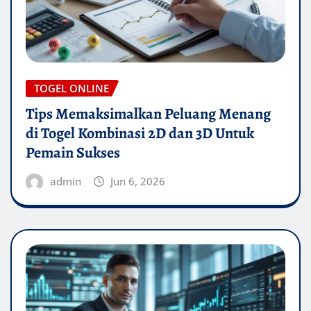
TOGEL ONLINE
Tips Memaksimalkan Peluang Menang
di Togel Kombinasi 2D dan 3D Untuk
Pemain Sukses
admin
Jun 6, 2026