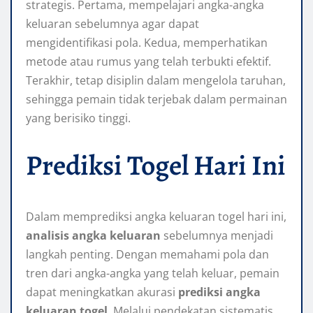
strategis. Pertama, mempelajari angka-angka
keluaran sebelumnya agar dapat
mengidentifikasi pola. Kedua, memperhatikan
metode atau rumus yang telah terbukti efektif.
Terakhir, tetap disiplin dalam mengelola taruhan,
sehingga pemain tidak terjebak dalam permainan
yang berisiko tinggi.
Prediksi Togel Hari Ini
Dalam memprediksi angka keluaran togel hari ini,
analisis angka keluaran
sebelumnya menjadi
langkah penting. Dengan memahami pola dan
tren dari angka-angka yang telah keluar, pemain
dapat meningkatkan akurasi
prediksi angka
keluaran togel
. Melalui pendekatan sistematis,