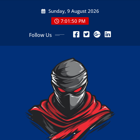
Skip
Sunday, 9 August 2026
to
content
7:01:51 PM
Follow Us