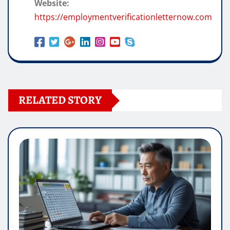
Website:
https://employmentverificationletternow.com
RELATED STORY