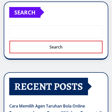
SEARCH
Search
RECENT POSTS
Cara Memilih Agen Taruhan Bola Online