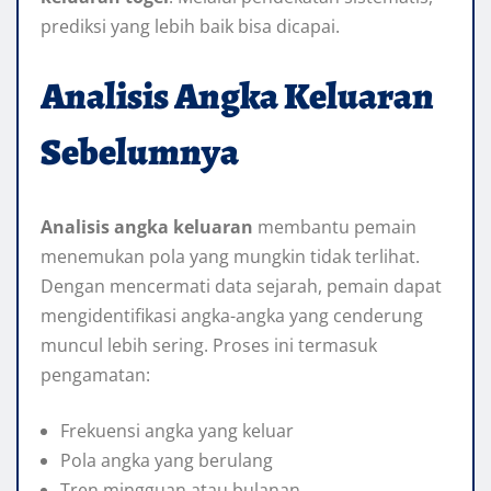
prediksi yang lebih baik bisa dicapai.
Analisis Angka Keluaran
Sebelumnya
Analisis angka keluaran
membantu pemain
menemukan pola yang mungkin tidak terlihat.
Dengan mencermati data sejarah, pemain dapat
mengidentifikasi angka-angka yang cenderung
muncul lebih sering. Proses ini termasuk
pengamatan:
Frekuensi angka yang keluar
Pola angka yang berulang
Tren mingguan atau bulanan