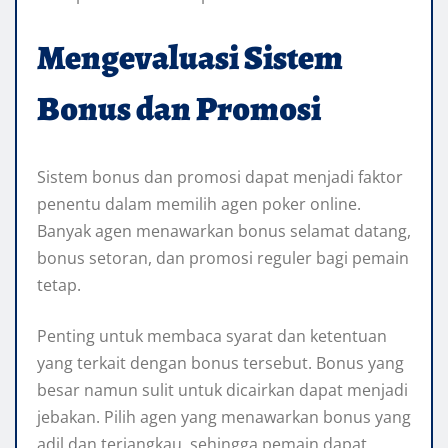
Mengevaluasi Sistem
Bonus dan Promosi
Sistem bonus dan promosi dapat menjadi faktor
penentu dalam memilih agen poker online.
Banyak agen menawarkan bonus selamat datang,
bonus setoran, dan promosi reguler bagi pemain
tetap.
Penting untuk membaca syarat dan ketentuan
yang terkait dengan bonus tersebut. Bonus yang
besar namun sulit untuk dicairkan dapat menjadi
jebakan. Pilih agen yang menawarkan bonus yang
adil dan terjangkau, sehingga pemain dapat