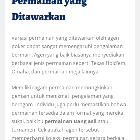
Permainan yang
Ditawarkan
Variasi permainan yang ditawarkan oleh agen
poker dapat sangat memengaruhi pengalaman
bermain. Agen yang baik biasanya menyediakan
berbagai jenis permainan seperti Texas Hold’em,
Omaha, dan permainan meja lainnya.
Memiliki ragam permainan memungkinkan
pemain untuk menikmati pengalaman yang
beragam. Individu juga perlu memastikan bahwa
permainan tersedia dalam format yang mereka
sukai, baik itu
permainan uang asli
atau
turnamen. Cek apakah agen tersebut
memperbarui koleksi permainan secara berkala.