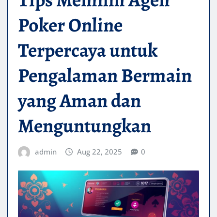
Poker Online
Terpercaya untuk
Pengalaman Bermain
yang Aman dan
Menguntungkan
admin
Aug 22, 2025
0