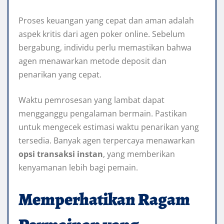
Proses keuangan yang cepat dan aman adalah
aspek kritis dari agen poker online. Sebelum
bergabung, individu perlu memastikan bahwa
agen menawarkan metode deposit dan
penarikan yang cepat.
Waktu pemrosesan yang lambat dapat
mengganggu pengalaman bermain. Pastikan
untuk mengecek estimasi waktu penarikan yang
tersedia. Banyak agen terpercaya menawarkan
opsi transaksi instan
, yang memberikan
kenyamanan lebih bagi pemain.
Memperhatikan Ragam