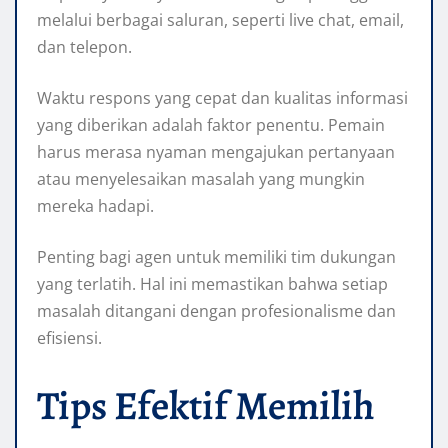
melalui berbagai saluran, seperti live chat, email,
dan telepon.
Waktu respons yang cepat dan kualitas informasi
yang diberikan adalah faktor penentu. Pemain
harus merasa nyaman mengajukan pertanyaan
atau menyelesaikan masalah yang mungkin
mereka hadapi.
Penting bagi agen untuk memiliki tim dukungan
yang terlatih. Hal ini memastikan bahwa setiap
masalah ditangani dengan profesionalisme dan
efisiensi.
Tips Efektif Memilih