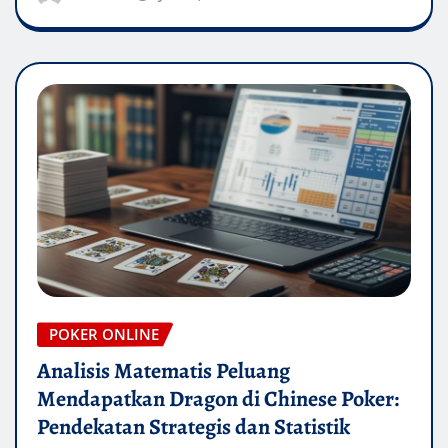
POKER ONLINE
Analisis Matematis Peluang
Mendapatkan Dragon di Chinese Poker:
Pendekatan Strategis dan Statistik