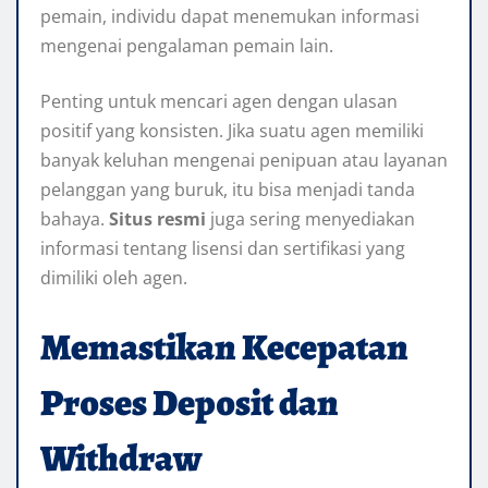
pemain, individu dapat menemukan informasi
mengenai pengalaman pemain lain.
Penting untuk mencari agen dengan ulasan
positif yang konsisten. Jika suatu agen memiliki
banyak keluhan mengenai penipuan atau layanan
pelanggan yang buruk, itu bisa menjadi tanda
bahaya.
Situs resmi
juga sering menyediakan
informasi tentang lisensi dan sertifikasi yang
dimiliki oleh agen.
Memastikan Kecepatan
Proses Deposit dan
Withdraw