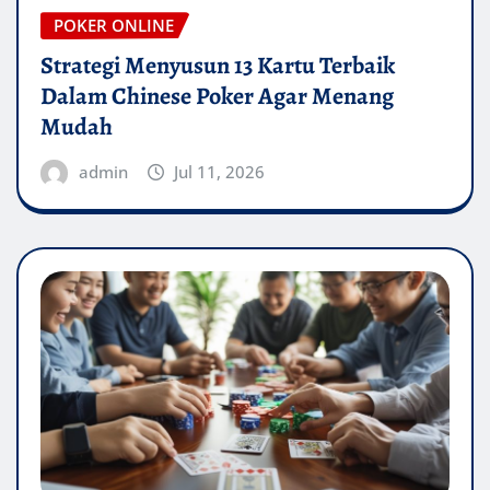
POKER ONLINE
Strategi Menyusun 13 Kartu Terbaik
Dalam Chinese Poker Agar Menang
Mudah
admin
Jul 11, 2026