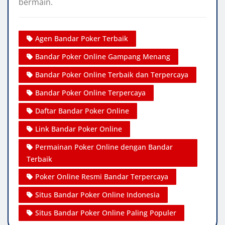
bermain.
Agen Bandar Poker Terbaik
Bandar Poker Online Gampang Menang
Bandar Poker Online Terbaik dan Terpercaya
Bandar Poker Online Terpercaya
Daftar Bandar Poker Online
Link Bandar Poker Online
Permainan Poker Online dengan Bandar
Terbaik
Poker Online Resmi Bandar Terpercaya
Situs Bandar Poker Online Indonesia
Situs Bandar Poker Online Paling Populer