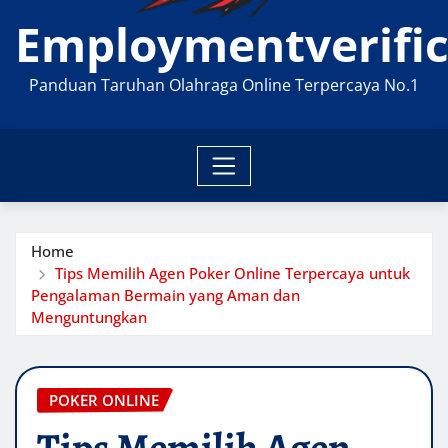
Employmentverific
Panduan Taruhan Olahraga Online Terpercaya No.1
Home
Tips Memilih Agen Poker Online Terpercaya untuk
Pengalaman Bermain yang Aman dan
Menguntungkan
POKER ONLINE
Tips Memilih Agen