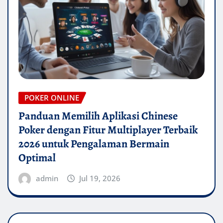
POKER ONLINE
Panduan Memilih Aplikasi Chinese
Poker dengan Fitur Multiplayer Terbaik
2026 untuk Pengalaman Bermain
Optimal
admin
Jul 19, 2026