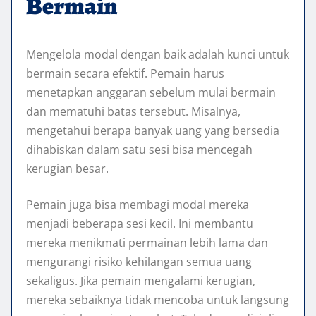
Bermain
Mengelola modal dengan baik adalah kunci untuk
bermain secara efektif. Pemain harus
menetapkan anggaran sebelum mulai bermain
dan mematuhi batas tersebut. Misalnya,
mengetahui berapa banyak uang yang bersedia
dihabiskan dalam satu sesi bisa mencegah
kerugian besar.
Pemain juga bisa membagi modal mereka
menjadi beberapa sesi kecil. Ini membantu
mereka menikmati permainan lebih lama dan
mengurangi risiko kehilangan semua uang
sekaligus. Jika pemain mengalami kerugian,
mereka sebaiknya tidak mencoba untuk langsung