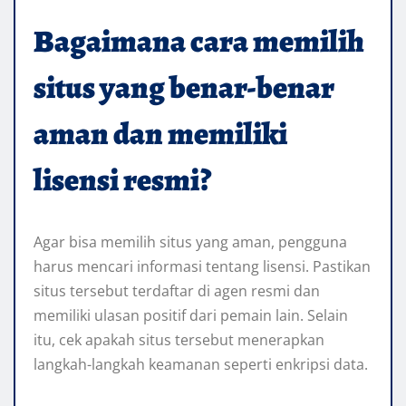
Bagaimana cara memilih
situs yang benar-benar
aman dan memiliki
lisensi resmi?
Agar bisa memilih situs yang aman, pengguna
harus mencari informasi tentang lisensi. Pastikan
situs tersebut terdaftar di agen resmi dan
memiliki ulasan positif dari pemain lain. Selain
itu, cek apakah situs tersebut menerapkan
langkah-langkah keamanan seperti enkripsi data.