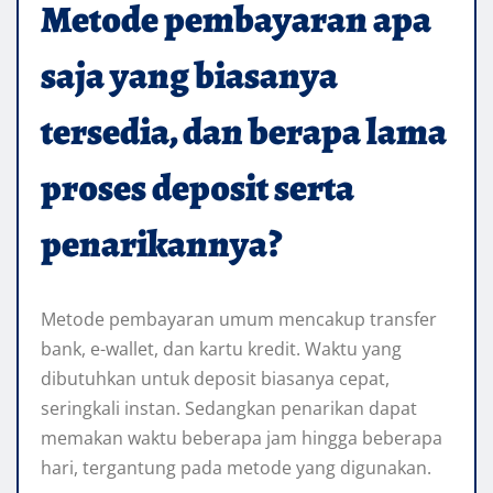
Metode pembayaran apa
saja yang biasanya
tersedia, dan berapa lama
proses deposit serta
penarikannya?
Metode pembayaran umum mencakup transfer
bank, e-wallet, dan kartu kredit. Waktu yang
dibutuhkan untuk deposit biasanya cepat,
seringkali instan. Sedangkan penarikan dapat
memakan waktu beberapa jam hingga beberapa
hari, tergantung pada metode yang digunakan.