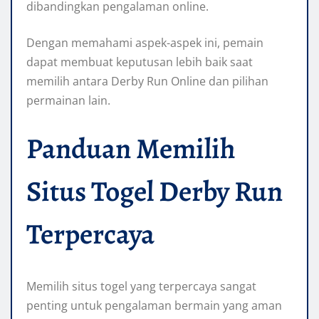
dibandingkan pengalaman online.
Dengan memahami aspek-aspek ini, pemain
dapat membuat keputusan lebih baik saat
memilih antara Derby Run Online dan pilihan
permainan lain.
Panduan Memilih
Situs Togel Derby Run
Terpercaya
Memilih situs togel yang terpercaya sangat
penting untuk pengalaman bermain yang aman