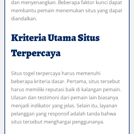
dan menyenangkan. Beberapa faktor kunci dapat
membantu pemain menemukan situs yang dapat
diandalkan.
Kriteria Utama Situs
Terpercaya
Situs togel terpercaya harus memenuhi
beberapa kriteria dasar. Pertama, situs tersebut
harus memiliki reputasi baik di kalangan pemain.
Ulasan dan testimoni dari pemain lain biasanya
menjadi indikator yang jelas. Selain itu, layanan
pelanggan yang responsif adalah tanda bahwa
situs tersebut menghargai penggunanya.