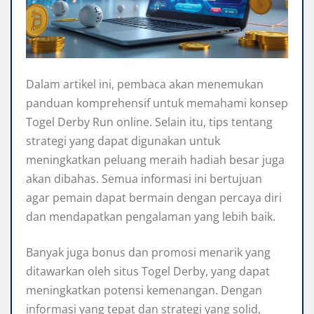
Dalam artikel ini, pembaca akan menemukan
panduan komprehensif untuk memahami konsep
Togel Derby Run online. Selain itu, tips tentang
strategi yang dapat digunakan untuk
meningkatkan peluang meraih hadiah besar juga
akan dibahas. Semua informasi ini bertujuan
agar pemain dapat bermain dengan percaya diri
dan mendapatkan pengalaman yang lebih baik.
Banyak juga bonus dan promosi menarik yang
ditawarkan oleh situs Togel Derby, yang dapat
meningkatkan potensi kemenangan. Dengan
informasi yang tepat dan strategi yang solid,