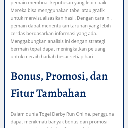
pemain membuat keputusan yang lebih baik.
Mereka bisa menggunakan tabel atau grafik
untuk menvisualisasikan hasil. Dengan cara ini,
pemain dapat menentukan taruhan yang lebih
cerdas berdasarkan informasi yang ada.
Menggabungkan analisis ini dengan strategi
bermain tepat dapat meningkatkan peluang
untuk meraih hadiah besar setiap hari.
Bonus, Promosi, dan
Fitur Tambahan
Dalam dunia Togel Derby Run Online, pengguna
dapat menikmati banyak bonus dan promosi