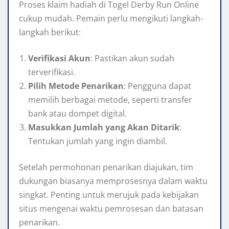
Proses klaim hadiah di Togel Derby Run Online
cukup mudah. Pemain perlu mengikuti langkah-
langkah berikut:
Verifikasi Akun
: Pastikan akun sudah
terverifikasi.
Pilih Metode Penarikan
: Pengguna dapat
memilih berbagai metode, seperti transfer
bank atau dompet digital.
Masukkan Jumlah yang Akan Ditarik
:
Tentukan jumlah yang ingin diambil.
Setelah permohonan penarikan diajukan, tim
dukungan biasanya memprosesnya dalam waktu
singkat. Penting untuk merujuk pada kebijakan
situs mengenai waktu pemrosesan dan batasan
penarikan.