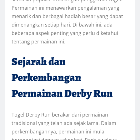
Permainan ini menawarkan pengalaman yang
menarik dan berbagai hadiah besar yang dapat
dimenangkan setiap hari. Di bawah ini, ada
beberapa aspek penting yang perlu diketahui
tentang permainan ini.
Sejarah dan
Perkembangan
Permainan Derby Run
Togel Derby Run berakar dari permainan
tradisional yang telah ada sejak lama. Dalam
perkembangannya, permainan ini mulai
beradaptasi dengan teknologi. Pada awalnya,