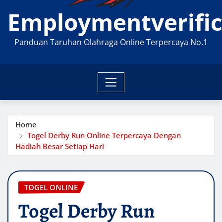
Employmentverific
Panduan Taruhan Olahraga Online Terpercaya No.1
Home
Togel Derby Run Online Terpercaya Dengan
Hadiah Besar Setiap Hari
TOGEL ONLINE
Togel Derby Run