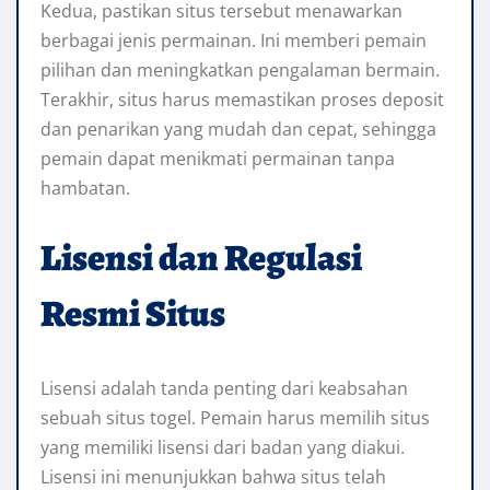
Kedua, pastikan situs tersebut menawarkan
berbagai jenis permainan. Ini memberi pemain
pilihan dan meningkatkan pengalaman bermain.
Terakhir, situs harus memastikan proses deposit
dan penarikan yang mudah dan cepat, sehingga
pemain dapat menikmati permainan tanpa
hambatan.
Lisensi dan Regulasi
Resmi Situs
Lisensi adalah tanda penting dari keabsahan
sebuah situs togel. Pemain harus memilih situs
yang memiliki lisensi dari badan yang diakui.
Lisensi ini menunjukkan bahwa situs telah