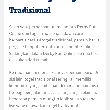
Tradisional
Salah satu perbedaan utama antara Derby Run
Online dan togel tradisional adalah cara
berpartisipasi. Di togel tradisional, pemain harus
pergi ke tempat tertentu untuk membeli tiket.
Sedangkan dalam Derby Run Online, semua bisa
dilakukan dari rumah.
Kemudahan ini menarik banyak pemain baru. Di
sisi lain, togel tradisional sering kali memiliki
komunitas yang lebih kuat, di mana pemain bisa
berbagi pengalaman secara langsung. Selain itu,
beberapa pemain mungkin lebih suka suasana
live yang ditawarkan togel tradisional