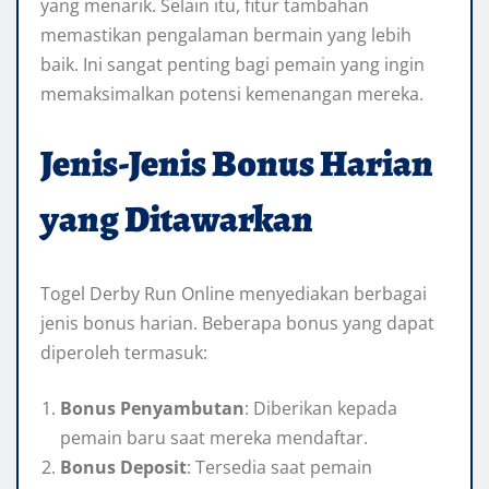
yang menarik. Selain itu, fitur tambahan
memastikan pengalaman bermain yang lebih
baik. Ini sangat penting bagi pemain yang ingin
memaksimalkan potensi kemenangan mereka.
Jenis-Jenis Bonus Harian
yang Ditawarkan
Togel Derby Run Online menyediakan berbagai
jenis bonus harian. Beberapa bonus yang dapat
diperoleh termasuk:
Bonus Penyambutan
: Diberikan kepada
pemain baru saat mereka mendaftar.
Bonus Deposit
: Tersedia saat pemain