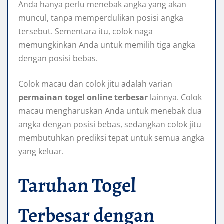
Anda hanya perlu menebak angka yang akan
muncul, tanpa memperdulikan posisi angka
tersebut. Sementara itu, colok naga
memungkinkan Anda untuk memilih tiga angka
dengan posisi bebas.
Colok macau dan colok jitu adalah varian
permainan togel online terbesar
lainnya. Colok
macau mengharuskan Anda untuk menebak dua
angka dengan posisi bebas, sedangkan colok jitu
membutuhkan prediksi tepat untuk semua angka
yang keluar.
Taruhan Togel
Terbesar dengan