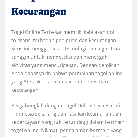
Kecurangan
Togel Online Terbesar memiliki kebijakan nol
toleransi terhadap penipuan dan kecurangan.
Situs ini menggunakan teknologi dan algoritma
canggih untuk mendeteksi dan mencegah
aktivitas yang mencurigakan. Dengan demikian,
Anda dapat yakin bahwa permainan togel online
yang Anda ikuti adalah fair dan bebas dari
kecurangan.
Bergabunglah dengan Togel Online Terbesar di
Indonesia sekarang dan rasakan keamanan dan
kepercayaan yang tak tertandingi dalam bermain
togel online. Nikmati pengalaman bermain yang