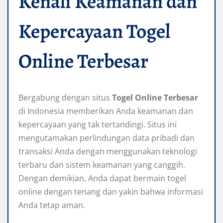
Kenali Keamanan dan
Kepercayaan Togel
Online Terbesar
Bergabung dengan situs
Togel Online Terbesar
di Indonesia memberikan Anda keamanan dan
kepercayaan yang tak tertandingi. Situs ini
mengutamakan perlindungan data pribadi dan
transaksi Anda dengan menggunakan teknologi
terbaru dan sistem keamanan yang canggih.
Dengan demikian, Anda dapat bermain togel
online dengan tenang dan yakin bahwa informasi
Anda tetap aman.