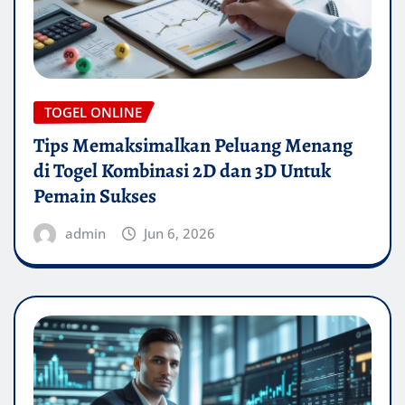
TOGEL ONLINE
Tips Memaksimalkan Peluang Menang
di Togel Kombinasi 2D dan 3D Untuk
Pemain Sukses
admin
Jun 6, 2026