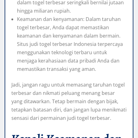
dalam togel terbesar seringkali bernilai jutaan
hingga miliaran rupiah.
Keamanan dan kenyamanan: Dalam taruhan
togel terbesar, Anda dapat memastikan
keamanan dan kenyamanan dalam bermain.
Situs judi togel terbesar Indonesia terpercaya
menggunakan teknologi terbaru untuk
menjaga kerahasiaan data pribadi Anda dan
memastikan transaksi yang aman.
Jadi, jangan ragu untuk memasang taruhan togel
terbesar dan nikmati peluang menang besar
yang ditawarkan. Tetap bermain dengan bijak,
tetapkan batasan diri, dan jangan lupa menikmati
sensasi dari permainan judi togel terbesar.