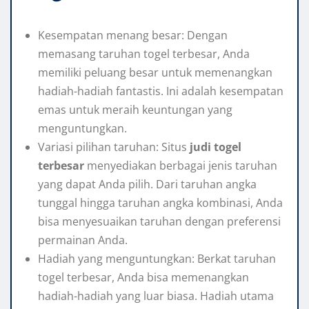
Kesempatan menang besar: Dengan
memasang taruhan togel terbesar, Anda
memiliki peluang besar untuk memenangkan
hadiah-hadiah fantastis. Ini adalah kesempatan
emas untuk meraih keuntungan yang
menguntungkan.
Variasi pilihan taruhan: Situs
judi togel
terbesar
menyediakan berbagai jenis taruhan
yang dapat Anda pilih. Dari taruhan angka
tunggal hingga taruhan angka kombinasi, Anda
bisa menyesuaikan taruhan dengan preferensi
permainan Anda.
Hadiah yang menguntungkan: Berkat taruhan
togel terbesar, Anda bisa memenangkan
hadiah-hadiah yang luar biasa. Hadiah utama