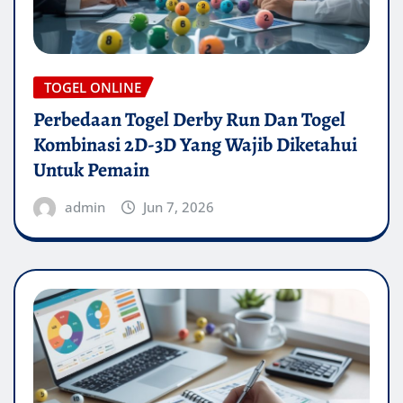
TOGEL ONLINE
Perbedaan Togel Derby Run Dan Togel
Kombinasi 2D-3D Yang Wajib Diketahui
Untuk Pemain
admin
Jun 7, 2026