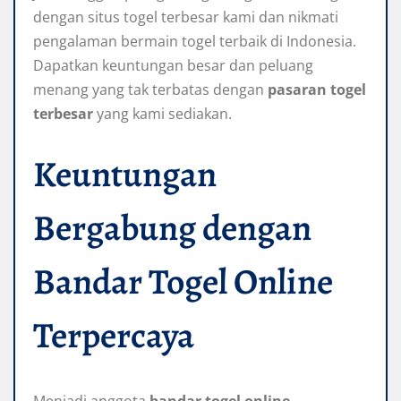
dengan situs togel terbesar kami dan nikmati
pengalaman bermain togel terbaik di Indonesia.
Dapatkan keuntungan besar dan peluang
menang yang tak terbatas dengan
pasaran togel
terbesar
yang kami sediakan.
Keuntungan
Bergabung dengan
Bandar Togel Online
Terpercaya
Menjadi anggota
bandar togel online