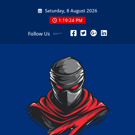
Skip
Saturday, 8 August 2026
to
content
1:19:26 PM
Follow Us