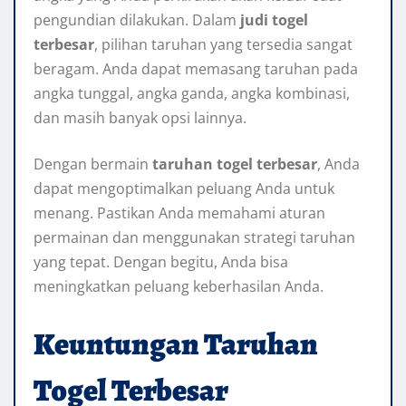
pengundian dilakukan. Dalam
judi togel
terbesar
, pilihan taruhan yang tersedia sangat
beragam. Anda dapat memasang taruhan pada
angka tunggal, angka ganda, angka kombinasi,
dan masih banyak opsi lainnya.
Dengan bermain
taruhan togel terbesar
, Anda
dapat mengoptimalkan peluang Anda untuk
menang. Pastikan Anda memahami aturan
permainan dan menggunakan strategi taruhan
yang tepat. Dengan begitu, Anda bisa
meningkatkan peluang keberhasilan Anda.
Keuntungan Taruhan
Togel Terbesar