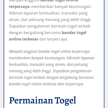
terpercaya
memberikan banyak keuntungan.
Nikmati layanan berkualitas, transaksi yang
aman, dan peluang menang yang lebih tinggi.
Dapatkan pengalaman bermain togel terbaik
dengan bergabung bersama
bandar togel
online terbesar
dan terpercaya.
Menjadi anggota bandar togel online terpercaya
memberikan banyak keuntungan. Nikmati layanan
berkualitas, transaksi yang aman, dan peluang
menang yang lebih tinggi. Dapatkan pengalaman
bermain togel terbaik dengan bergabung bersama
bandar togel online terbesar dan terpercaya.
Permainan Togel