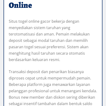
Online
Situs togel online gacor bekerja dengan
menyediakan sistem taruhan yang
terotomatisasi dan aman. Pemain melakukan
deposit sebagai modal taruhan dan memilih
pasaran togel sesuai preferensi. Sistem akan
menghitung hasil taruhan secara otomatis
berdasarkan keluaran resmi.
Transaksi deposit dan penarikan biasanya
diproses cepat untuk mempermudah pemain.
Beberapa platform juga menawarkan layanan
pelanggan profesional untuk menangani kendala.
Bonus new member dan diskon sering diberikan
sebagai insentif tambahan dalam bentuk saldo