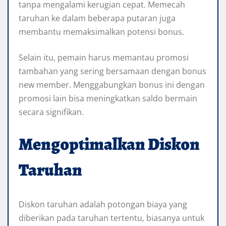
tanpa mengalami kerugian cepat. Memecah
taruhan ke dalam beberapa putaran juga
membantu memaksimalkan potensi bonus.
Selain itu, pemain harus memantau promosi
tambahan yang sering bersamaan dengan bonus
new member. Menggabungkan bonus ini dengan
promosi lain bisa meningkatkan saldo bermain
secara signifikan.
Mengoptimalkan Diskon
Taruhan
Diskon taruhan adalah potongan biaya yang
diberikan pada taruhan tertentu, biasanya untuk