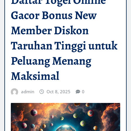
Gacor Bonus New
Member Diskon
Taruhan Tinggi untuk
Peluang Menang
Maksimal
admin
Oct 8, 2025
0