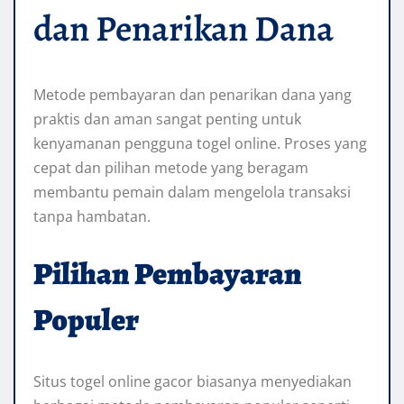
dan Penarikan Dana
Metode pembayaran dan penarikan dana yang
praktis dan aman sangat penting untuk
kenyamanan pengguna togel online. Proses yang
cepat dan pilihan metode yang beragam
membantu pemain dalam mengelola transaksi
tanpa hambatan.
Pilihan Pembayaran
Populer
Situs togel online gacor biasanya menyediakan