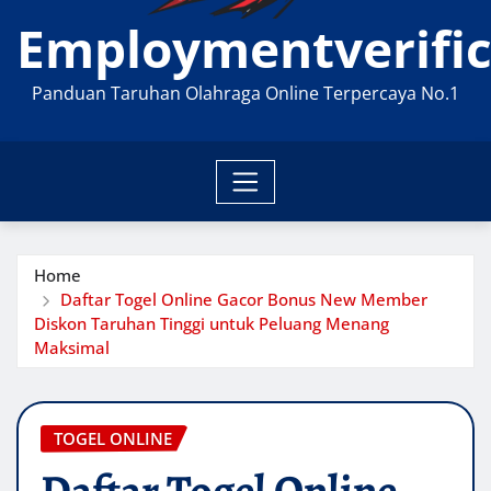
Employmentverific
Panduan Taruhan Olahraga Online Terpercaya No.1
Home
Daftar Togel Online Gacor Bonus New Member
Diskon Taruhan Tinggi untuk Peluang Menang
Maksimal
TOGEL ONLINE
Daftar Togel Online