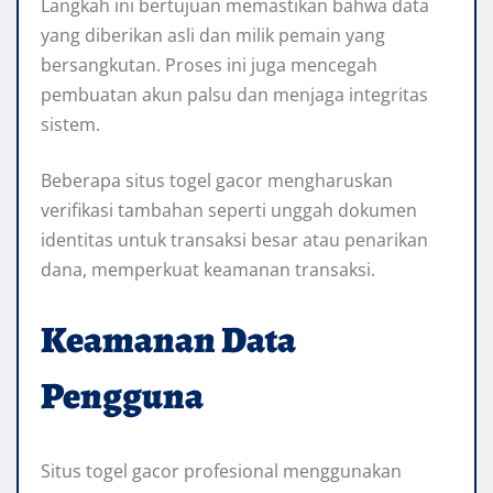
Langkah ini bertujuan memastikan bahwa data
yang diberikan asli dan milik pemain yang
bersangkutan. Proses ini juga mencegah
pembuatan akun palsu dan menjaga integritas
sistem.
Beberapa situs togel gacor mengharuskan
verifikasi tambahan seperti unggah dokumen
identitas untuk transaksi besar atau penarikan
dana, memperkuat keamanan transaksi.
Keamanan Data
Pengguna
Situs togel gacor profesional menggunakan