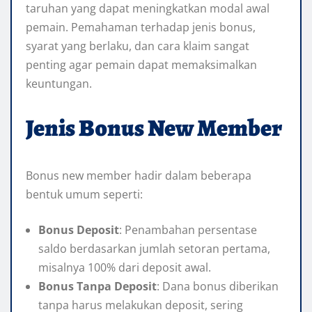
taruhan yang dapat meningkatkan modal awal
pemain. Pemahaman terhadap jenis bonus,
syarat yang berlaku, dan cara klaim sangat
penting agar pemain dapat memaksimalkan
keuntungan.
Jenis Bonus New Member
Bonus new member hadir dalam beberapa
bentuk umum seperti:
Bonus Deposit
: Penambahan persentase
saldo berdasarkan jumlah setoran pertama,
misalnya 100% dari deposit awal.
Bonus Tanpa Deposit
: Dana bonus diberikan
tanpa harus melakukan deposit, sering