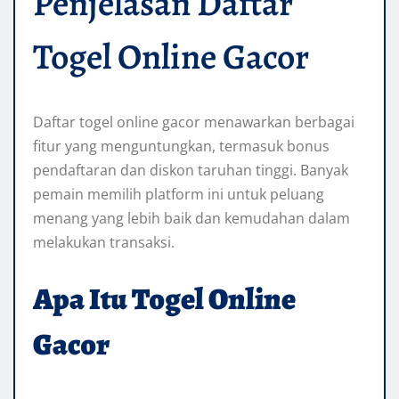
Penjelasan Daftar
Togel Online Gacor
Daftar togel online gacor menawarkan berbagai
fitur yang menguntungkan, termasuk bonus
pendaftaran dan diskon taruhan tinggi. Banyak
pemain memilih platform ini untuk peluang
menang yang lebih baik dan kemudahan dalam
melakukan transaksi.
Apa Itu Togel Online
Gacor