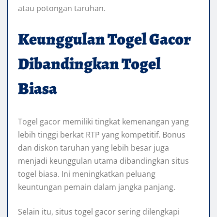
atau potongan taruhan.
Keunggulan Togel Gacor
Dibandingkan Togel
Biasa
Togel gacor memiliki tingkat kemenangan yang
lebih tinggi berkat RTP yang kompetitif. Bonus
dan diskon taruhan yang lebih besar juga
menjadi keunggulan utama dibandingkan situs
togel biasa. Ini meningkatkan peluang
keuntungan pemain dalam jangka panjang.
Selain itu, situs togel gacor sering dilengkapi