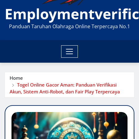
Employmentverific
Panduan Taruhan Olahraga Online Terpercaya No.1
Home
Togel Online Gacor Aman: Panduan Verifikasi
Akun, Sistem Anti-Robot, dan Fair Play Terpercaya