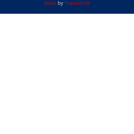
News
by
ThemeArile