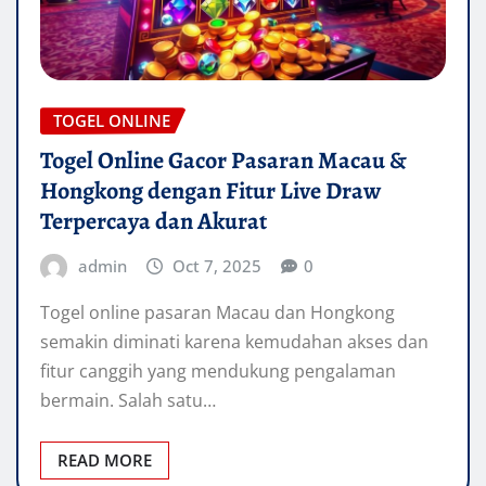
TOGEL ONLINE
Togel Online Gacor Pasaran Macau &
Hongkong dengan Fitur Live Draw
Terpercaya dan Akurat
admin
Oct 7, 2025
0
Togel online pasaran Macau dan Hongkong
semakin diminati karena kemudahan akses dan
fitur canggih yang mendukung pengalaman
bermain. Salah satu…
READ MORE