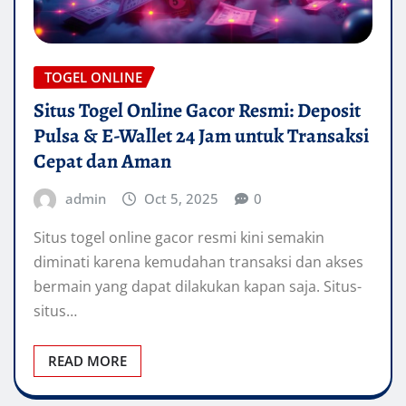
TOGEL ONLINE
Situs Togel Online Gacor Resmi: Deposit
Pulsa & E-Wallet 24 Jam untuk Transaksi
Cepat dan Aman
admin
Oct 5, 2025
0
Situs togel online gacor resmi kini semakin
diminati karena kemudahan transaksi dan akses
bermain yang dapat dilakukan kapan saja. Situs-
situs…
READ MORE