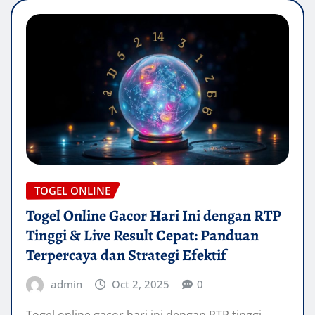
TOGEL ONLINE
Togel Online Gacor Hari Ini dengan RTP
Tinggi & Live Result Cepat: Panduan
Terpercaya dan Strategi Efektif
admin
Oct 2, 2025
0