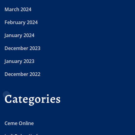
March 2024
February 2024
January 2024
December 2023
January 2023
December 2022
Categories
Ceme Online