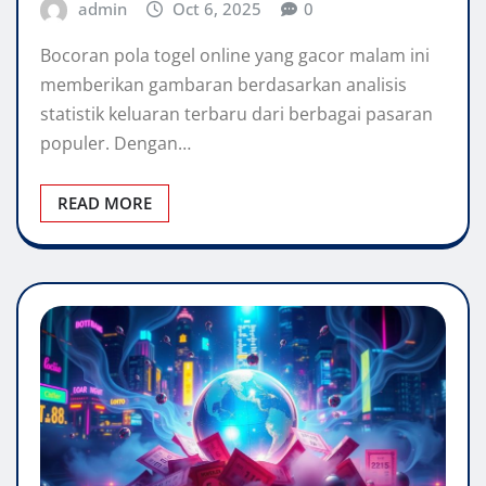
admin
Oct 6, 2025
0
Bocoran pola togel online yang gacor malam ini
memberikan gambaran berdasarkan analisis
statistik keluaran terbaru dari berbagai pasaran
populer. Dengan…
READ MORE