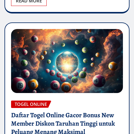
READ MORE
TOGEL ONLINE
Daftar Togel Online Gacor Bonus New
Member Diskon Taruhan Tinggi untuk
Peluang Menang Maksimal