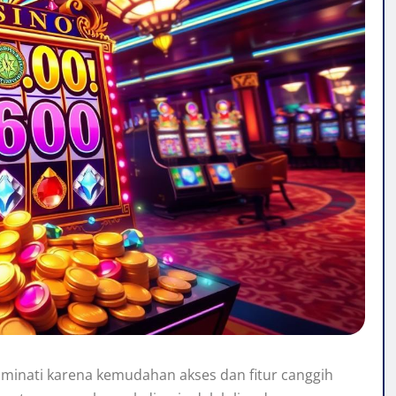
minati karena kemudahan akses dan fitur canggih