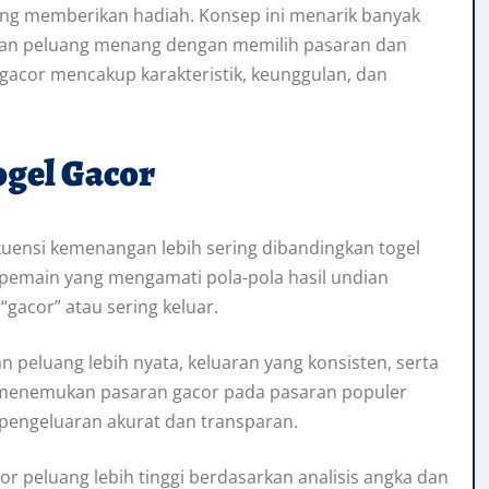
ring memberikan hadiah. Konsep ini menarik banyak
kan peluang menang dengan memilih pasaran dan
gacor mencakup karakteristik, keunggulan, dan
ogel Gacor
uensi kemenangan lebih sering dibandingkan togel
s pemain yang mengamati pola-pola hasil undian
acor” atau sering keluar.
 peluang lebih nyata, keluaran yang konsisten, serta
at menemukan pasaran gacor pada pasaran populer
pengeluaran akurat dan transparan.
r peluang lebih tinggi berdasarkan analisis angka dan