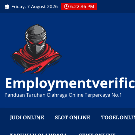
Skip
Friday, 7 August 2026
6:22:37 PM
to
content
Employmentverific
Panduan Taruhan Olahraga Online Terpercaya No.1
JUDI ONLINE
SLOT ONLINE
TOGEL ONLI