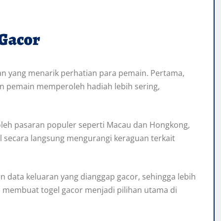
Gacor
n yang menarik perhatian para pemain. Pertama,
n pemain memperoleh hadiah lebih sering,
oleh pasaran populer seperti Macau dan Hongkong,
l secara langsung mengurangi keraguan terkait
n data keluaran yang dianggap gacor, sehingga lebih
i membuat togel gacor menjadi pilihan utama di