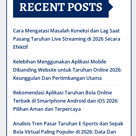
RECENT POSTS
Cara Mengatasi Masalah Koneksi dan Lag Saat
Pasang Taruhan Live Streaming di 2026 Secara
Efektif
Kelebihan Menggunakan Aplikasi Mobile
Dibanding Website untuk Taruhan Online 2026:
Keunggulan Dan Pertimbangan Utama
Rekomendasi Aplikasi Taruhan Bola Online
Terbaik di Smartphone Android dan iOS 2026:
Pilihan Aman dan Terpercaya
Analisis Tren Pasar Taruhan E-Sports dan Sepak
Bola Virtual Paling Populer di 2026: Data Dan