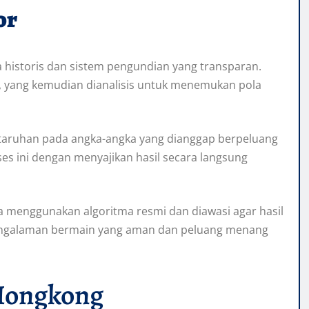
or
 historis dan sistem pengundian yang transparan.
n, yang kemudian dianalisis untuk menemukan pola
taruhan pada angka-angka yang dianggap berpeluang
es ini dengan menyajikan hasil secara langsung
 menggunakan algoritma resmi dan diawasi agar hasil
pengalaman bermain yang aman dan peluang menang
 Hongkong