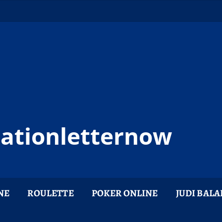
ationletternow
NE
ROULETTE
POKER ONLINE
JUDI BALA