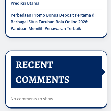
Prediksi Utama
Perbedaan Promo Bonus Deposit Pertama di
Berbagai Situs Taruhan Bola Online 2026:
Panduan Memilih Penawaran Terbaik
RECENT
COMMENTS
No comments to show.