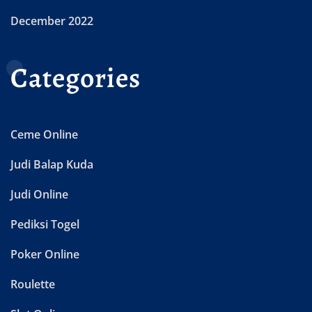
December 2022
Categories
Ceme Online
Judi Balap Kuda
Judi Online
Pediksi Togel
Poker Online
Roulette