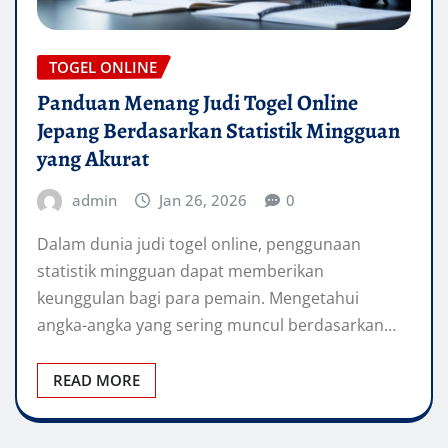
TOGEL ONLINE
Panduan Menang Judi Togel Online
Jepang Berdasarkan Statistik Mingguan
yang Akurat
admin
Jan 26, 2026
0
Dalam dunia judi togel online, penggunaan
statistik mingguan dapat memberikan
keunggulan bagi para pemain. Mengetahui
angka-angka yang sering muncul berdasarkan…
READ MORE