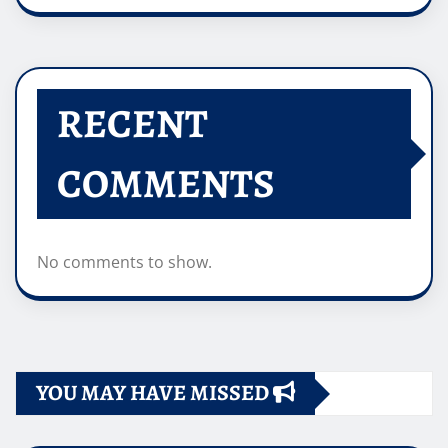
RECENT
COMMENTS
No comments to show.
YOU MAY HAVE MISSED