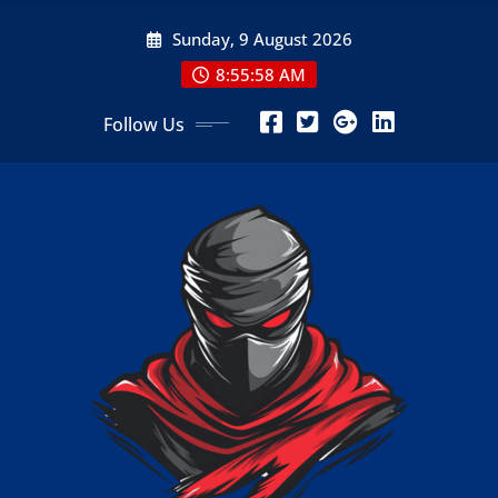
Skip
Sunday, 9 August 2026
to
content
8:56:00 AM
Follow Us