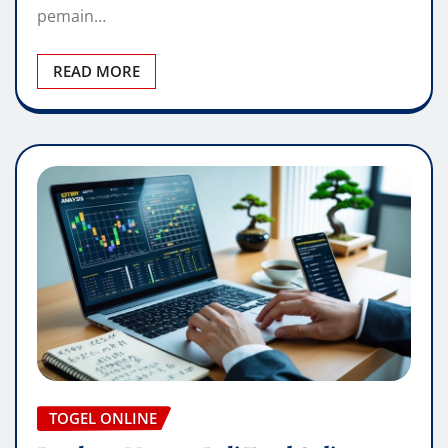
pemain…
READ MORE
TOGEL ONLINE