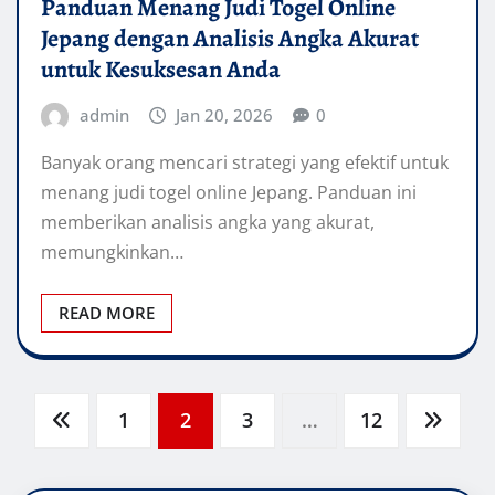
Panduan Menang Judi Togel Online
Jepang dengan Analisis Angka Akurat
untuk Kesuksesan Anda
admin
Jan 20, 2026
0
Banyak orang mencari strategi yang efektif untuk
menang judi togel online Jepang. Panduan ini
memberikan analisis angka yang akurat,
memungkinkan…
READ MORE
Posts
1
2
3
…
12
pagination