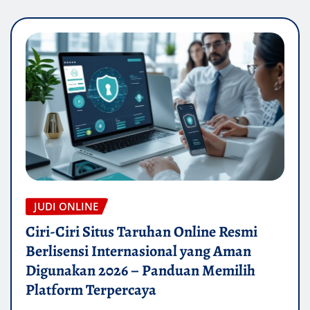
JUDI ONLINE
Ciri-Ciri Situs Taruhan Online Resmi
Berlisensi Internasional yang Aman
Digunakan 2026 – Panduan Memilih
Platform Terpercaya