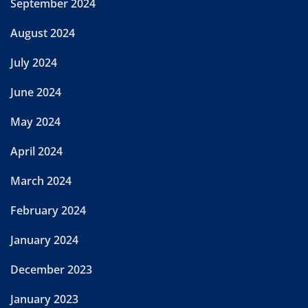
September 2024
August 2024
July 2024
June 2024
May 2024
April 2024
March 2024
February 2024
January 2024
December 2023
January 2023