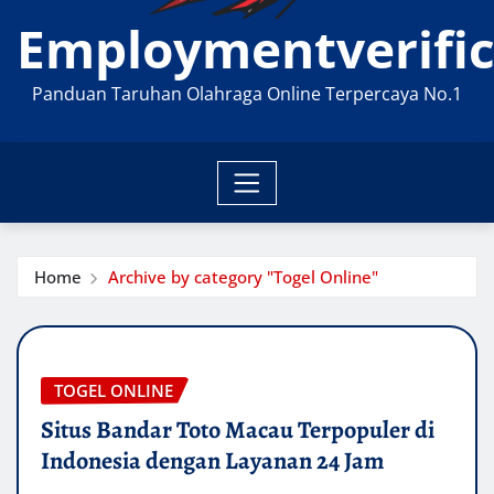
Employmentverific
Panduan Taruhan Olahraga Online Terpercaya No.1
Home
Archive by category "Togel Online"
TOGEL ONLINE
Situs Bandar Toto Macau Terpopuler di
Indonesia dengan Layanan 24 Jam