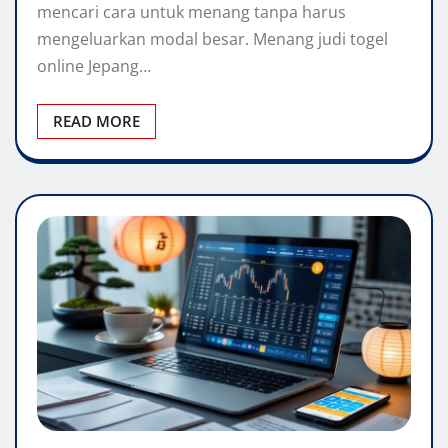
mencari cara untuk menang tanpa harus
mengeluarkan modal besar. Menang judi togel
online Jepang…
READ MORE