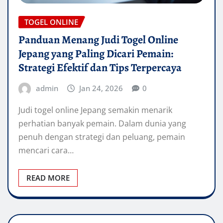
TOGEL ONLINE
Panduan Menang Judi Togel Online
Jepang yang Paling Dicari Pemain:
Strategi Efektif dan Tips Terpercaya
admin
Jan 24, 2026
0
Judi togel online Jepang semakin menarik
perhatian banyak pemain. Dalam dunia yang
penuh dengan strategi dan peluang, pemain
mencari cara…
READ MORE