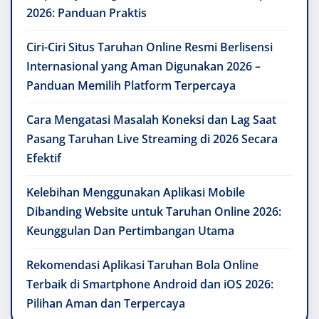
2026: Panduan Praktis
Ciri-Ciri Situs Taruhan Online Resmi Berlisensi
Internasional yang Aman Digunakan 2026 –
Panduan Memilih Platform Terpercaya
Cara Mengatasi Masalah Koneksi dan Lag Saat
Pasang Taruhan Live Streaming di 2026 Secara
Efektif
Kelebihan Menggunakan Aplikasi Mobile
Dibanding Website untuk Taruhan Online 2026:
Keunggulan Dan Pertimbangan Utama
Rekomendasi Aplikasi Taruhan Bola Online
Terbaik di Smartphone Android dan iOS 2026:
Pilihan Aman dan Terpercaya