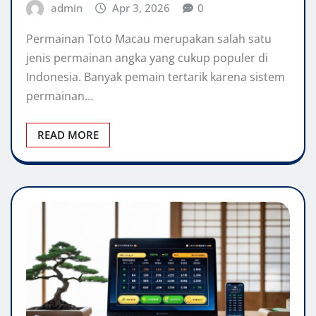
admin
Apr 3, 2026
0
Permainan Toto Macau merupakan salah satu
jenis permainan angka yang cukup populer di
Indonesia. Banyak pemain tertarik karena sistem
permainan…
READ MORE